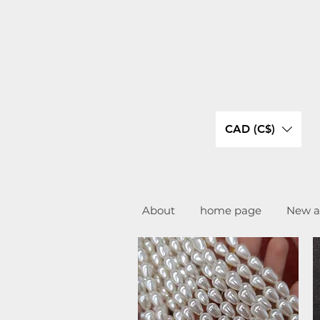
CAD (C$)
About
home page
New ar