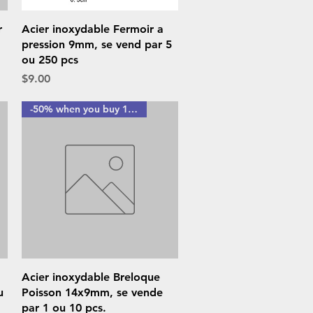
Quick View
r
Acier inoxydable Fermoir a
pression 9mm, se vend par 5
ou 250 pcs
Price
$9.00
-50% when you buy 10 pcs
Quick View
Acier inoxydable Breloque
u
Poisson 14x9mm, se vende
par 1 ou 10 pcs.