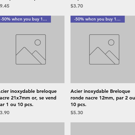
rice
Price
9.45
$3.70
-50% when you buy 10 pcs
-50% when you buy 10 pcs
Quick View
Quick View
cier inoxydable breloque
Acier inoxydable Breloque
acre 21x7mm or, se vend
ronde nacre 12mm, par 2 ou
ar 1 ou 10 pcs.
10 pcs.
rice
Price
3.90
$5.30