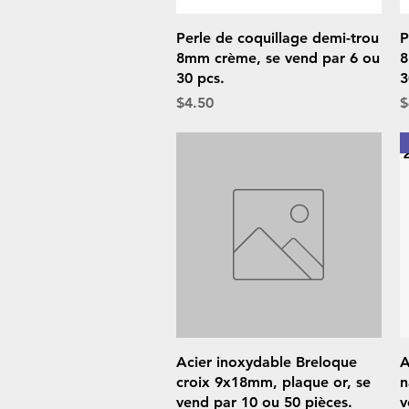
Quick View
Perle de coquillage demi-trou
P
8mm crème, se vend par 6 ou
8
30 pcs.
3
Price
P
$4.50
$
Quick View
Acier inoxydable Breloque
A
croix 9x18mm, plaque or, se
n
vend par 10 ou 50 pièces.
v