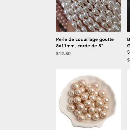
Quick View
Perle de coquillage goutte
B
8x11mm, corde de 8"
G
5
Price
$12.50
P
$