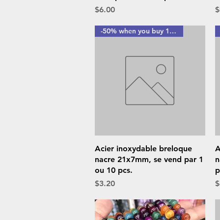
Price
P
$6.00
$
-50% when you buy 10 pcs
Quick View
Acier inoxydable breloque
A
nacre 21x7mm, se vend par 1
n
ou 10 pcs.
p
Price
P
$3.20
$