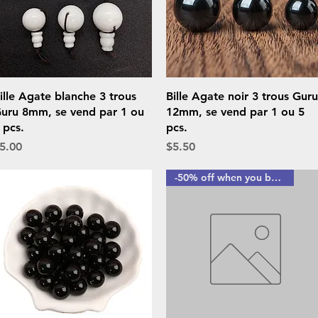
Quick View
Quick View
ille Agate blanche 3 trous
Bille Agate noir 3 trous Guru
uru 8mm, se vend par 1 ou
12mm, se vend par 1 ou 5
 pcs.
pcs.
rice
Price
5.00
$5.50
-50% off when you buy 10 or more pieces