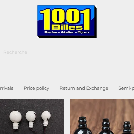
rivals
Price policy
Return and Exchange
Semi-p