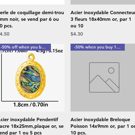
Quick View
Quick View
erle de coquillage demi-trou
Acier inoxydable Connecteu
mm noir, se vend par 6 ou
3 fleurs 18x40mm or, par 1
0 pcs.
ou 10
rice
Price
4.50
$4.30
-50% off when you buy 10 or more pieces
-50% when you buy 10 pcs
Quick View
Quick View
cier inoxydable Pendentif
Acier inoxydable Breloque
acre 18x25mm,plaque or, se
Poisson 14x9mm or, par 1 o
end par 1 ou 5 pcs
10 pcs.