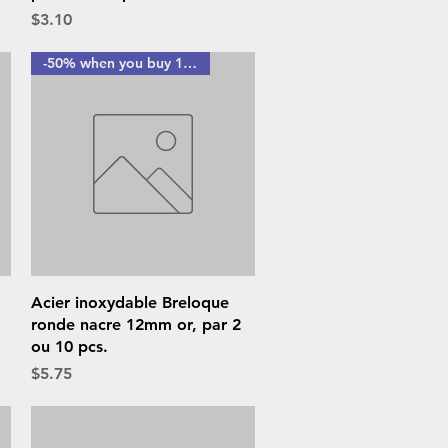
Price
$3.10
-50% when you buy 10 pcs
Quick View
Acier inoxydable Breloque
ronde nacre 12mm or, par 2
ou 10 pcs.
Price
$5.75