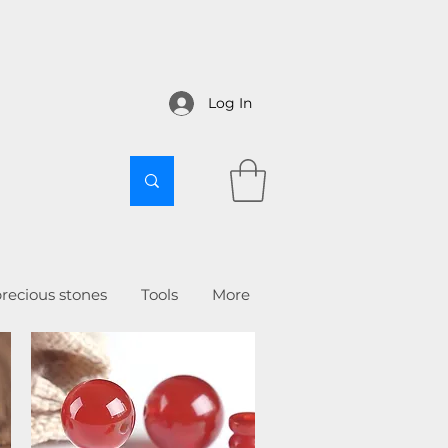
Log In
recious stones
Tools
More