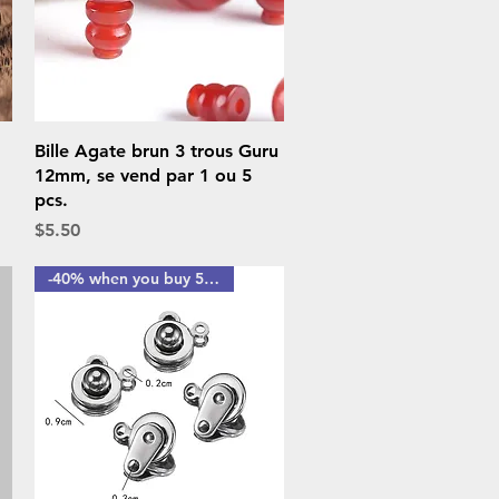
Quick View
Bille Agate brun 3 trous Guru
12mm, se vend par 1 ou 5
pcs.
Price
$5.50
-40% when you buy 5 bags