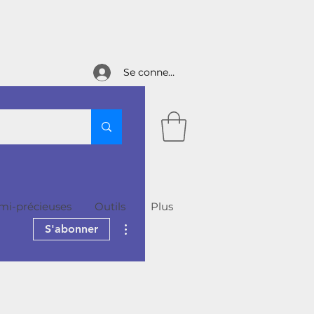
Se connecter
emi-précieuses
Outils
More
Plus d'actions
S'abonner