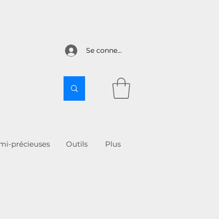
Se connecter
emi-précieuses
Outils
More