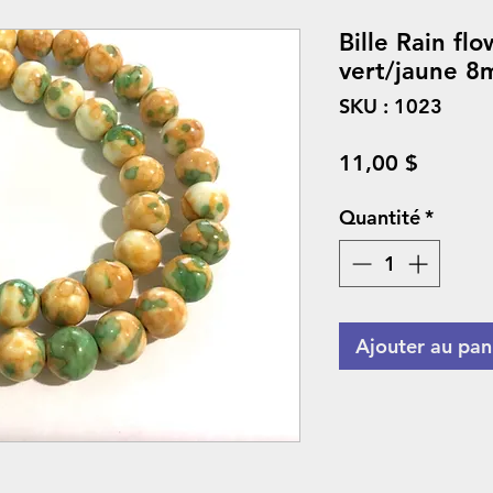
Bille Rain fl
vert/jaune 8
SKU : 1023
Prix
11,00 $
Quantité
*
Ajouter au pan