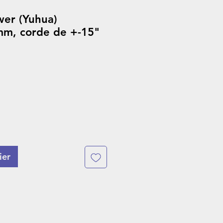
ower (Yuhua)
mm, corde de +-15"
ier