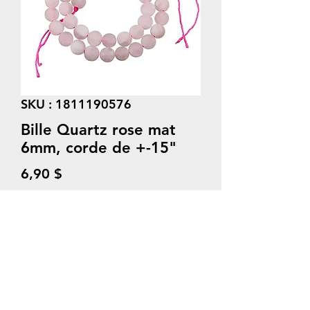
SKU : 1811190576
Bille Quartz rose mat
6mm, corde de +-15"
Prix
6,90 $
Quantité
*
Ajouter au panier