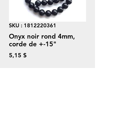
SKU : 1812220361
Onyx noir rond 4mm,
corde de +-15"
Prix
5,15 $
Quantité
*
Ajouter au panier