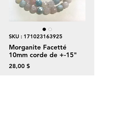
SKU : 171023163925
Morganite Facetté
10mm corde de +-15"
Prix
28,00 $
Quantité
*
Ajouter au panier