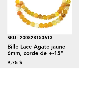
SKU : 200828153613
Bille Lace Agate jaune
6mm, corde de +-15"
Prix
9,75 $
Quantité
*
Ajouter au panier