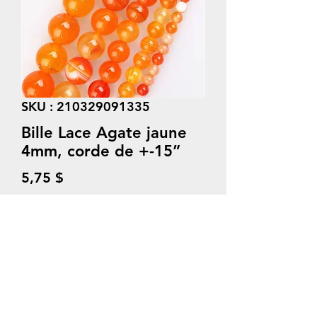
SKU : 210329091335
Bille Lace Agate jaune
4mm, corde de +-15”
Prix
5,75 $
Quantité
*
Ajouter au panier