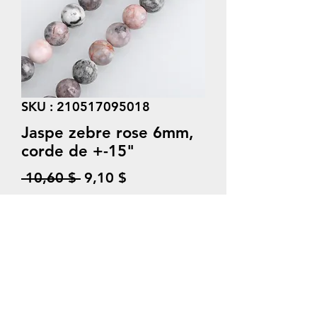
SKU : 210517095018
Jaspe zebre rose 6mm,
corde de +-15"
Prix
Prix
 10,60 $ 
9,10 $
original
promotionnel
Quantité
*
Ajouter au panier