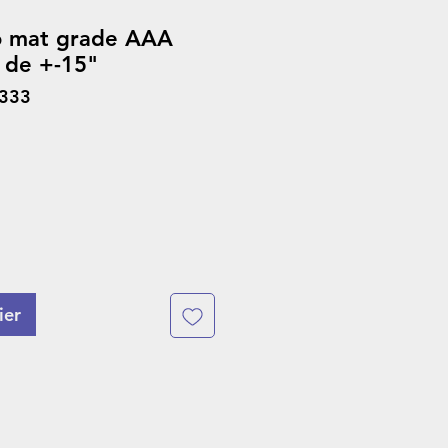
o mat grade AAA
 de +-15"
1333
ier