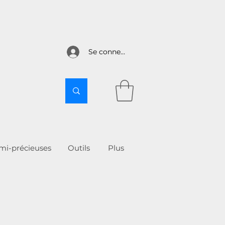
Se connecter
emi-précieuses
Outils
More