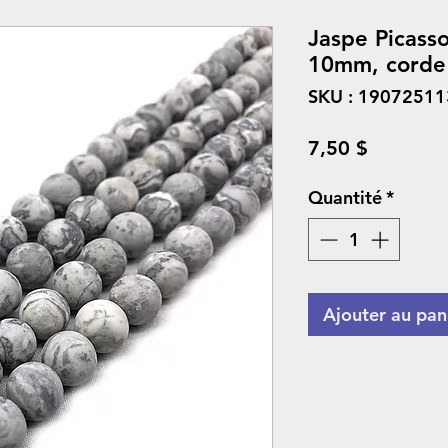
Jaspe Picass
10mm, corde
SKU : 1907251
Prix
7,50 $
Quantité
*
Ajouter au pan