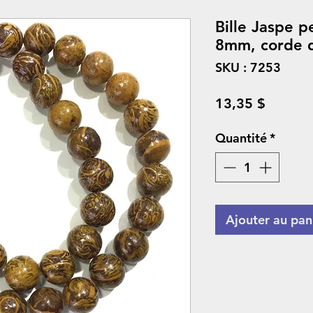
Bille Jaspe 
8mm, corde 
SKU : 7253
Prix
13,35 $
Quantité
*
Ajouter au pan