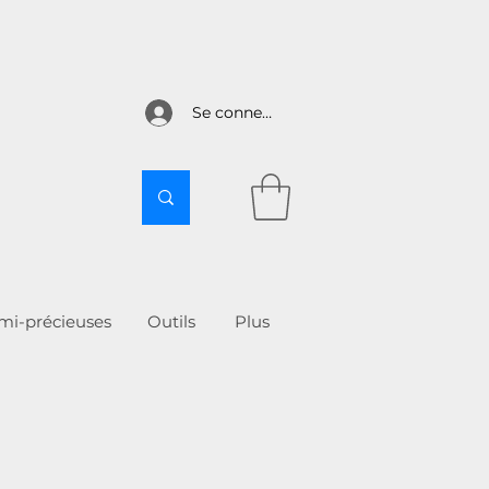
Se connecter
emi-précieuses
Outils
More