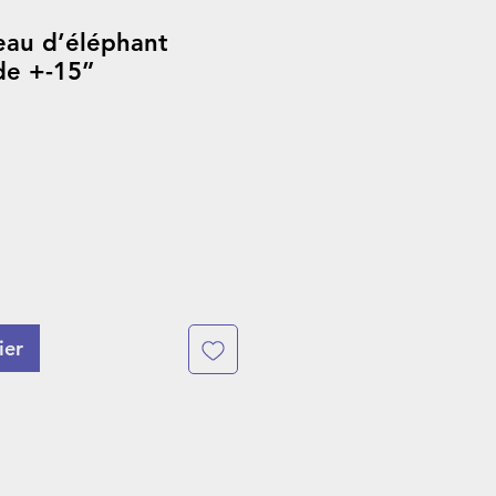
peau d’éléphant
de +-15”
ier