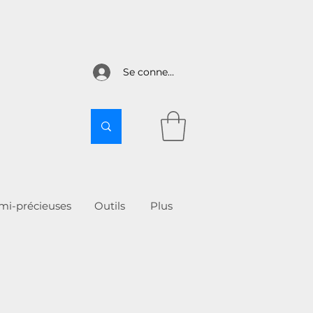
Se connecter
emi-précieuses
Outils
More