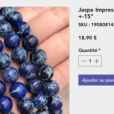
Jaspe Impres
+-15”
SKU : 1908081
Prix
18,90 $
Quantité
*
Ajouter au pan