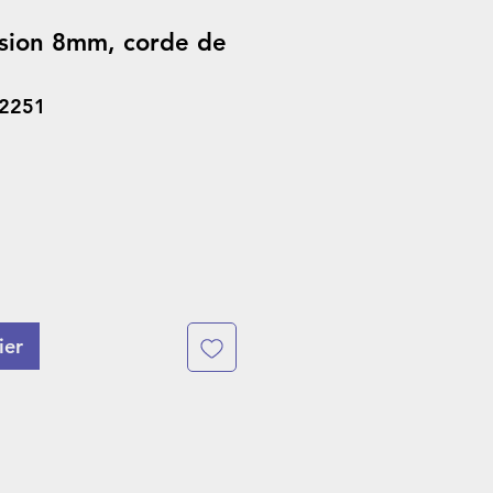
sion 8mm, corde de
42251
ier