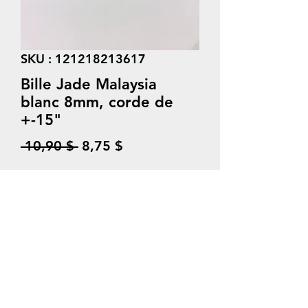
SKU : 121218213617
Bille Jade Malaysia
blanc 8mm, corde de
+-15"
Prix
Prix
 10,90 $ 
8,75 $
original
promotionnel
Quantité
*
Ajouter au panier