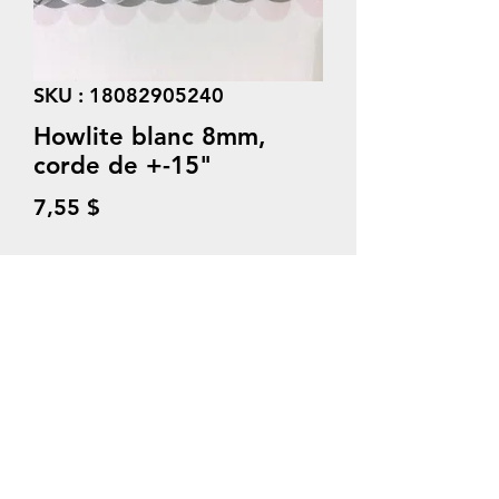
SKU : 18082905240
Howlite blanc 8mm,
corde de +-15"
Prix
7,55 $
Quantité
*
Ajouter au panier