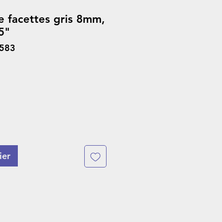
e facettes gris 8mm,
5"
3583
ier