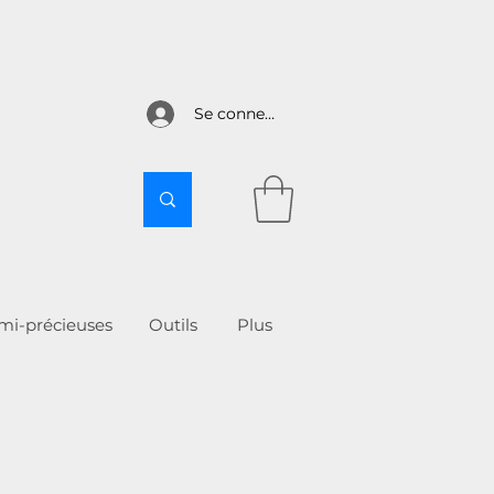
Se connecter
emi-précieuses
Outils
More