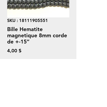
SKU : 18111905551
Bille Hematite
magnetique 8mm corde
de +-15’’
Prix
4,00 $
Quantité
*
Ajouter au panier