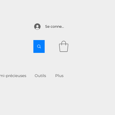
Se connecter
emi-précieuses
Outils
More