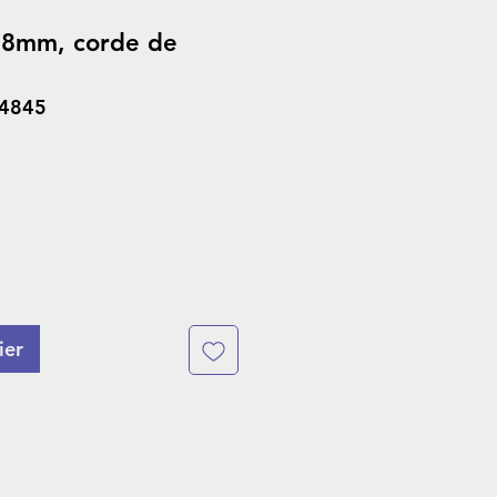
e 8mm, corde de
44845
ier