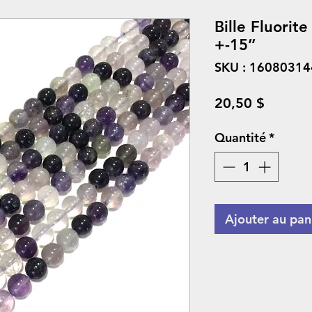
Bille Fluorit
+-15’’
SKU : 1608031
Prix
20,50 $
Quantité
*
Ajouter au pan