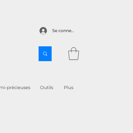
Se connecter
emi-précieuses
Outils
More