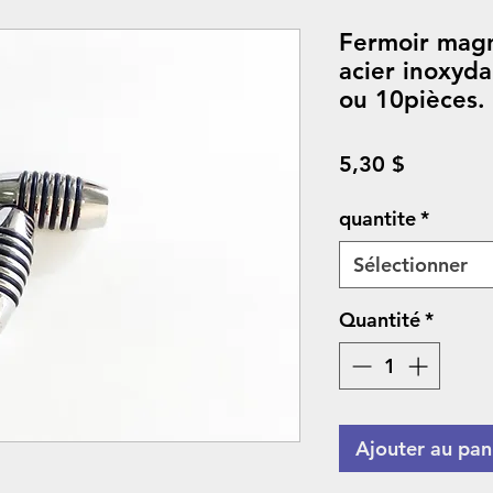
Fermoir mag
acier inoxyda
ou 10pièces.
Prix
5,30 $
quantite
*
Sélectionner
Quantité
*
Ajouter au pan