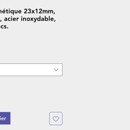
nétique 23x12mm,
 acier inoxydable,
cs.
ier