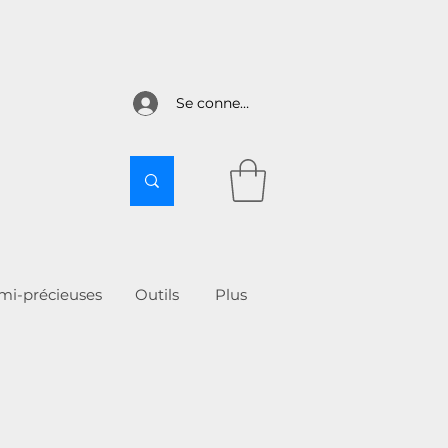
Se connecter
emi-précieuses
Outils
More