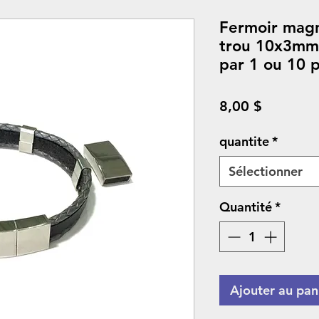
Fermoir mag
trou 10x3mm,
par 1 ou 10 p
Prix
8,00 $
quantite
*
Sélectionner
Quantité
*
Ajouter au pan