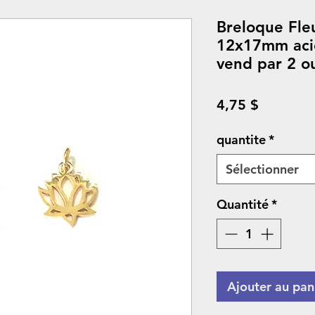
Breloque Fle
12x17mm acie
vend par 2 o
Prix
4,75 $
quantite
*
Sélectionner
Quantité
*
Ajouter au pan