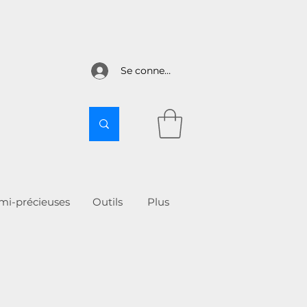
Se connecter
emi-précieuses
Outils
More