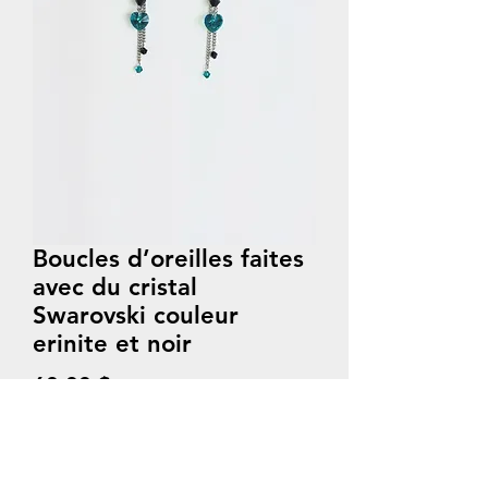
Boucles d’oreilles faites
avec du cristal
Swarovski couleur
erinite et noir
Prix
60,00 $
Quantité
*