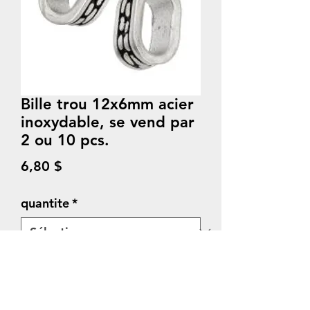
Bille trou 12x6mm acier
inoxydable, se vend par
2 ou 10 pcs.
Prix
6,80 $
quantite
*
Quantité
*