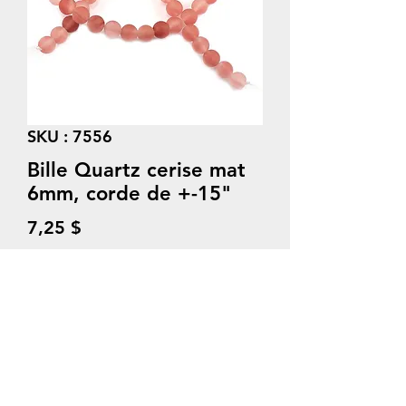
SKU : 7556
Bille Quartz cerise mat
6mm, corde de +-15"
Prix
7,25 $
Quantité
*
Ajouter au panier