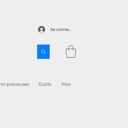
Se connecter
emi-précieuses
Outils
More