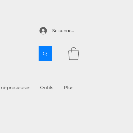
Se connecter
emi-précieuses
Outils
More