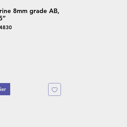
rine 8mm grade AB,
5”
04830
ier