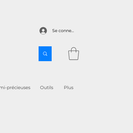
Se connecter
emi-précieuses
Outils
More