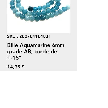
SKU : 200704104831
Bille Aquamarine 6mm
grade AB, corde de
+-15’’
Prix
14,95 $
Quantité
*
Ajouter au panier