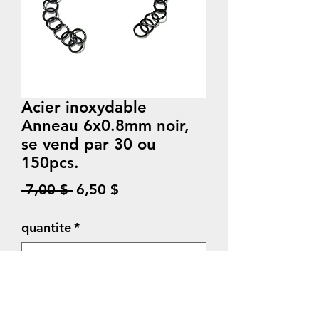
Acier inoxydable
Anneau 6x0.8mm noir,
se vend par 30 ou
150pcs.
Prix
Prix
 7,00 $ 
6,50 $
original
promotionnel
quantite
*
Quantité
*