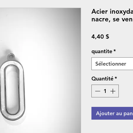
Acier inoxyd
nacre, se ven
Prix
4,40 $
quantite
*
Sélectionner
Quantité
*
Ajouter au pan