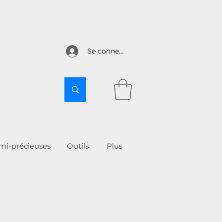
Se connecter
emi-précieuses
Outils
More