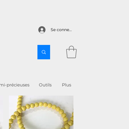
Se connecter
emi-précieuses
Outils
More