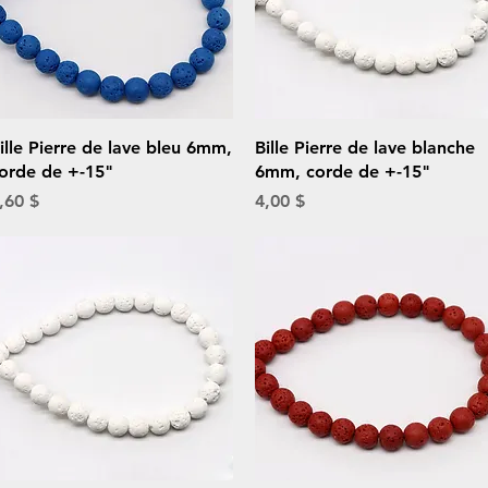
Aperçu rapide
Aperçu rapide
ille Pierre de lave bleu 6mm,
Bille Pierre de lave blanche
orde de +-15"
6mm, corde de +-15"
rix
Prix
,60 $
4,00 $