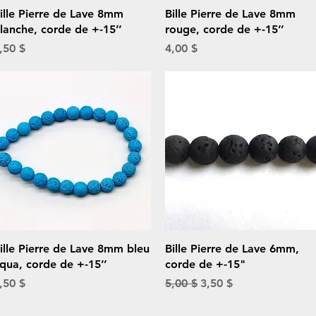
Aperçu rapide
Aperçu rapide
ille Pierre de Lave 8mm
Bille Pierre de Lave 8mm
lanche, corde de +-15’’
rouge, corde de +-15’’
rix
Prix
,50 $
4,00 $
Aperçu rapide
Aperçu rapide
ille Pierre de Lave 8mm bleu
Bille Pierre de Lave 6mm,
qua, corde de +-15’’
corde de +-15"
rix
Prix original
Prix promotionnel
,50 $
5,00 $
3,50 $