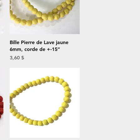
Aperçu rapide
Bille Pierre de Lave jaune
6mm, corde de +-15”
Prix
3,60 $