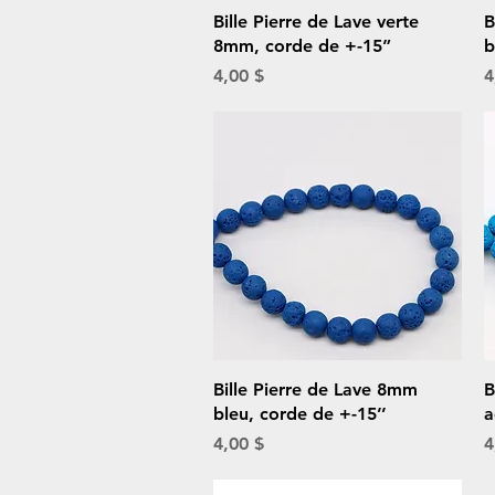
Aperçu rapide
Bille Pierre de Lave verte
B
8mm, corde de +-15”
b
Prix
P
4,00 $
4
Aperçu rapide
Bille Pierre de Lave 8mm
B
bleu, corde de +-15’’
a
Prix
P
4,00 $
4