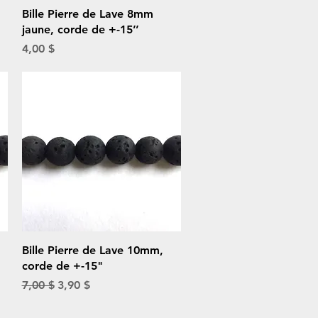
Aperçu rapide
Bille Pierre de Lave 8mm
jaune, corde de +-15’’
Prix
4,00 $
Aperçu rapide
Bille Pierre de Lave 10mm,
corde de +-15"
Prix original
Prix promotionnel
7,00 $
3,90 $