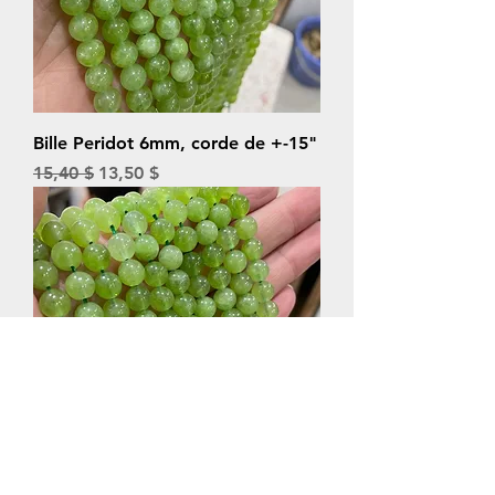
Bille Peridot 6mm, corde de +-15"
Prix original
Prix promotionnel
15,40 $
13,50 $