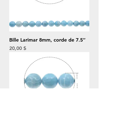
Bille Larimar 8mm, corde de 7.5’’
Prix
20,00 $