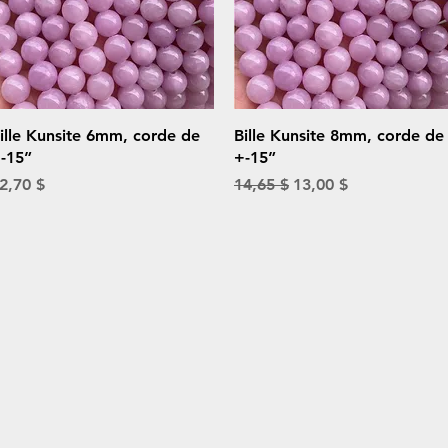
Aperçu rapide
Aperçu rapide
ille Kunsite 6mm, corde de
Bille Kunsite 8mm, corde de
-15”
+-15”
rix
Prix original
Prix promotionnel
2,70 $
14,65 $
13,00 $