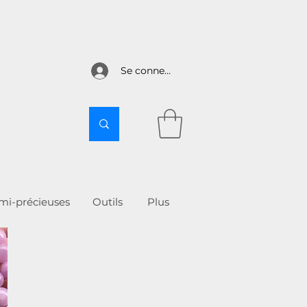
Se connecter
emi-précieuses
Outils
More