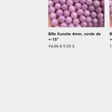
Aperçu rapide
Bille Kunsite 4mm, corde de
B
+-15”
+
Prix original
Prix promotionnel
P
10,55 $
9,50 $
1