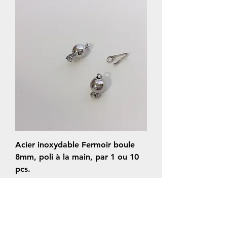
Acier inoxydable Fermoir boule
8mm, poli à la main, par 1 ou 10
pcs.
Prix
6,00 $