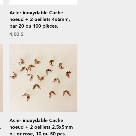
Aperçu rapide
Acier inoxydable Cache
noeud + 2 oeillets 4x6mm,
par 20 ou 100 pièces.
Prix
4,00 $
Aperçu rapide
Acier inoxydable Cache
.
noeud + 2 oeillets 2.5x5mm
pl. or rose, 10 ou 50 pcs.