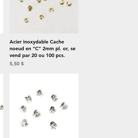
Aperçu rapide
Acier inoxydable Cache
noeud en “C” 2mm pl. or, se
vend par 20 ou 100 pcs.
Prix
5,50 $