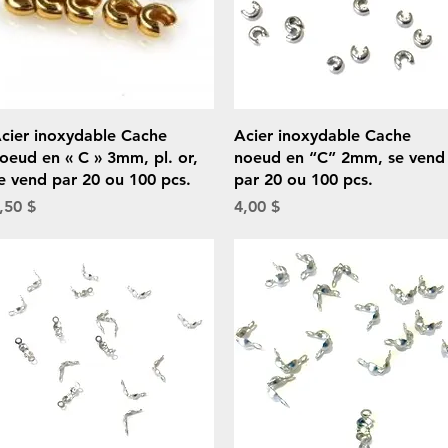
Aperçu rapide
Aperçu rapide
cier inoxydable Cache
Acier inoxydable Cache
oeud en « C » 3mm, pl. or,
noeud en “C” 2mm, se vend
e vend par 20 ou 100 pcs.
par 20 ou 100 pcs.
rix
Prix
,50 $
4,00 $