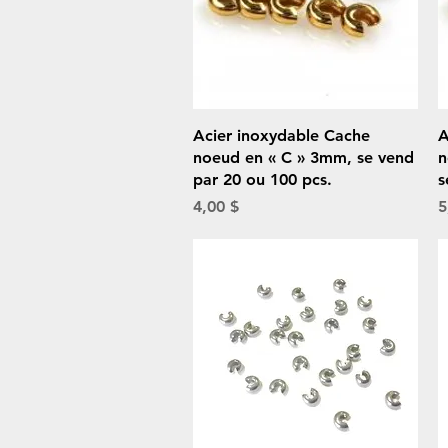
Aperçu rapide
Acier inoxydable Cache
A
noeud en « C » 3mm, se vend
n
par 20 ou 100 pcs.
s
Prix
P
4,00 $
5