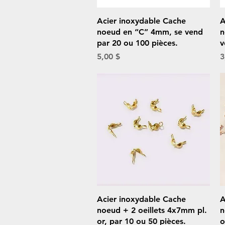
Aperçu rapide
Acier inoxydable Cache
A
noeud en “C” 4mm, se vend
n
par 20 ou 100 pièces.
v
Prix
P
5,00 $
3
Aperçu rapide
Acier inoxydable Cache
A
noeud + 2 oeillets 4x7mm pl.
n
or, par 10 ou 50 pièces.
o