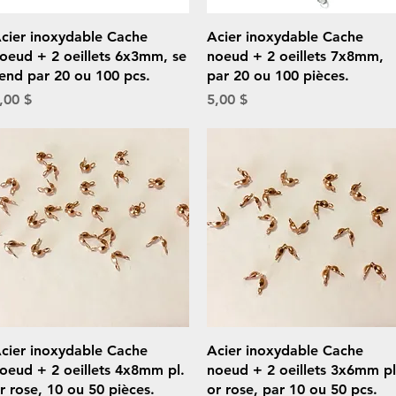
Aperçu rapide
Aperçu rapide
cier inoxydable Cache
Acier inoxydable Cache
oeud + 2 oeillets 6x3mm, se
noeud + 2 oeillets 7x8mm,
end par 20 ou 100 pcs.
par 20 ou 100 pièces.
rix
Prix
,00 $
5,00 $
Aperçu rapide
Aperçu rapide
cier inoxydable Cache
Acier inoxydable Cache
oeud + 2 oeillets 4x8mm pl.
noeud + 2 oeillets 3x6mm pl
r rose, 10 ou 50 pièces.
or rose, par 10 ou 50 pcs.