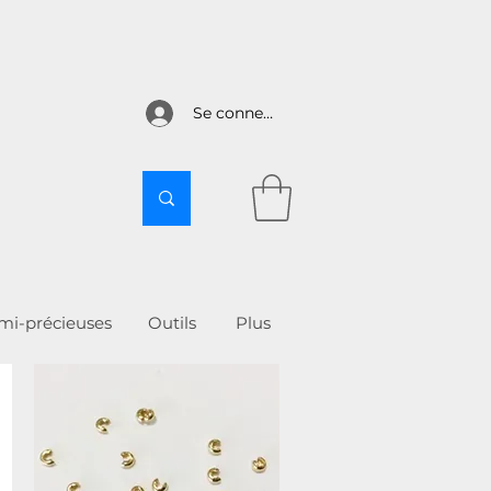
Se connecter
emi-précieuses
Outils
More